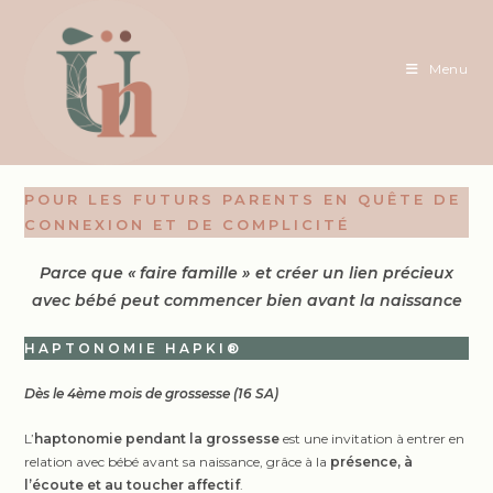
Skip
to
content
Menu
POUR LES FUTURS PARENTS EN QUÊTE DE
CONNEXION ET DE COMPLICITÉ
Parce que «
faire famille
» et
créer un lien précieux
avec bébé
peut commencer bien avant la naissance
HAPTONOMIE HAPKI®
Dès le 4ème mois de grossesse (16 SA)
L’
haptonomie pendant la grossesse
est une invitation à entrer en
relation avec bébé avant sa naissance, grâce à la
présence, à
l’écoute et au toucher affectif
.